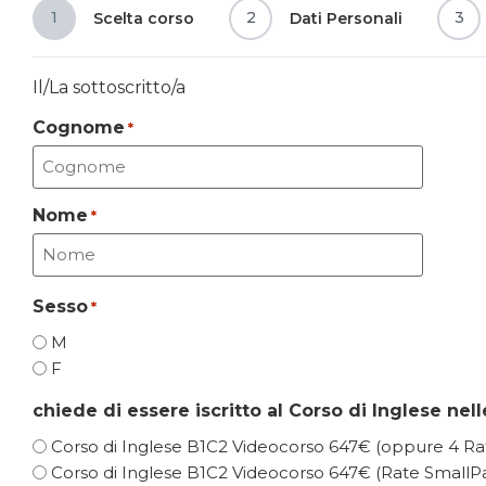
1
2
3
Scelta corso
Dati Personali
Il/La sottoscritto/a
Cognome
*
Nome
*
Sesso
*
M
F
chiede di essere iscritto al Corso di Inglese ne
Corso di Inglese B1C2 Videocorso 647€ (oppure 4 Ra
Corso di Inglese B1C2 Videocorso 647€ (Rate SmallPa