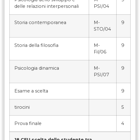
delle relazioni interpersonali
PSI/04
Storia contemporanea
M-
9
STO/04
Storia della filosofia
M-
9
Fil/06
Psicologia dinamica
M-
9
PSI/07
Esame a scelta
9
tirocini
5
Prova finale
4
18 CFU scelta dello studente tra