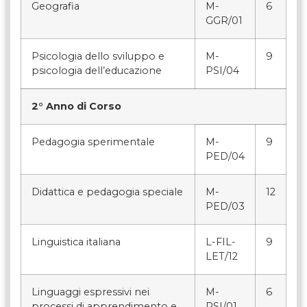
Geografia
M-
6
GGR/01
Psicologia dello sviluppo e
M-
9
psicologia dell’educazione
PSI/04
2° Anno di Corso
Pedagogia sperimentale
M-
9
PED/04
Didattica e pedagogia speciale
M-
12
PED/03
Linguistica italiana
L-FIL-
9
LET/12
Linguaggi espressivi nei
M-
6
processi di apprendimento e
PSI/01