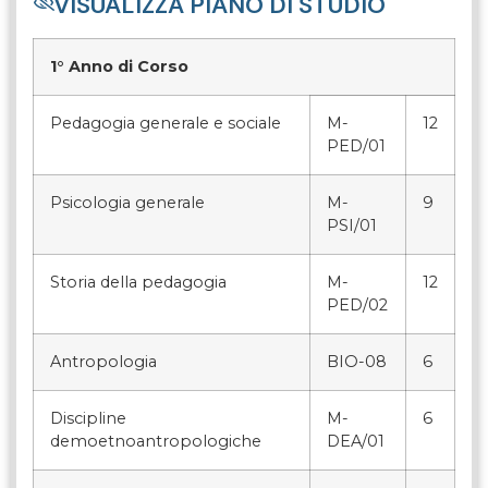
VISUALIZZA PIANO DI STUDIO
1° Anno di Corso
Pedagogia generale e sociale
M-
12
PED/01
Psicologia generale
M-
9
PSI/01
Storia della pedagogia
M-
12
PED/02
Antropologia
BIO-08
6
Discipline
M-
6
demoetnoantropologiche
DEA/01