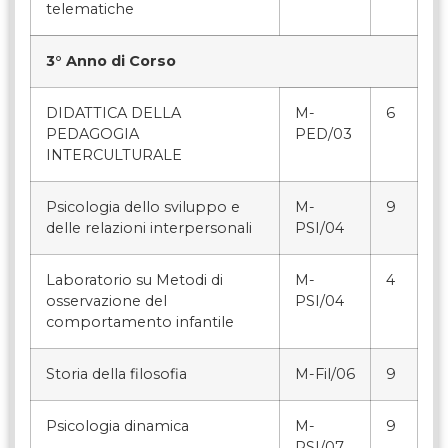
telematiche
3° Anno di Corso
DIDATTICA DELLA
M-
6
PEDAGOGIA
PED/03
INTERCULTURALE
Psicologia dello sviluppo e
M-
9
delle relazioni interpersonali
PSI/04
Laboratorio su Metodi di
M-
4
osservazione del
PSI/04
comportamento infantile
Storia della filosofia
M-Fil/06
9
Psicologia dinamica
M-
9
PSI/07