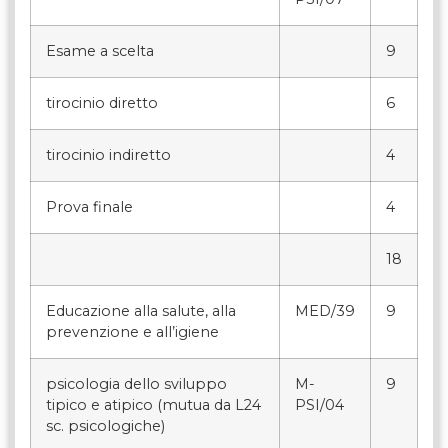
Esame a scelta
9
tirocinio diretto
6
tirocinio indiretto
4
Prova finale
4
18
Educazione alla salute, alla
MED/39
9
prevenzione e all’igiene
psicologia dello sviluppo
M-
9
tipico e atipico (mutua da L24
PSI/04
sc. psicologiche)