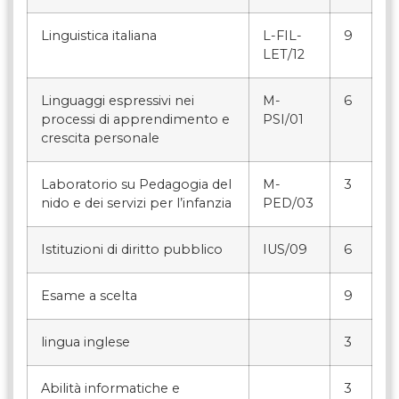
Linguistica italiana
L-FIL-
9
LET/12
Linguaggi espressivi nei
M-
6
processi di apprendimento e
PSI/01
crescita personale
Laboratorio su Pedagogia del
M-
3
nido e dei servizi per l’infanzia
PED/03
Istituzioni di diritto pubblico
IUS/09
6
Esame a scelta
9
lingua inglese
3
Abilità informatiche e
3