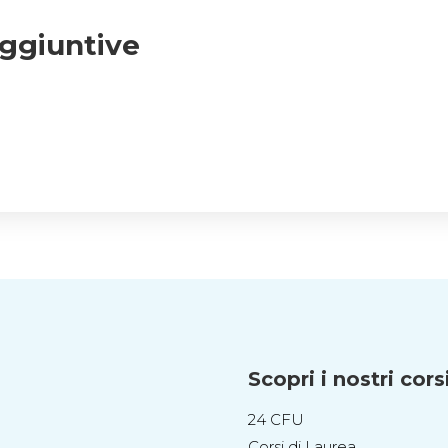
aggiuntive
Scopri i nostri cors
24 CFU
Corsi di Laurea