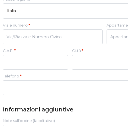
Italia
Via e numero
*
Appartament
C.A.P.
*
Città
*
Telefono
*
Informazioni aggiuntive
Note sull'ordine
(facoltativo)