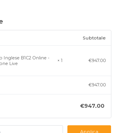
ne
Subtotale
o Inglese B1C2 Online -
€
947.00
× 1
ione Live
€
947.00
€
947.00
Applica