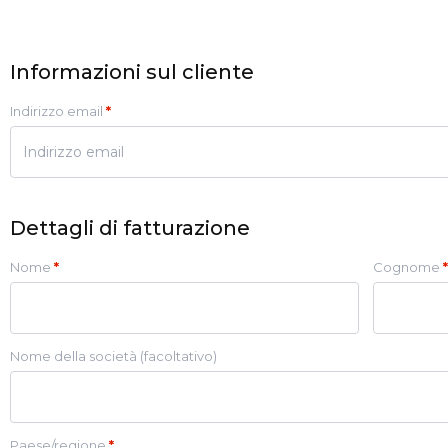
Informazioni sul cliente
Indirizzo email
*
Dettagli di fatturazione
Nome
*
Cognome
*
Nome della società
(facoltativo)
Paese/regione
*